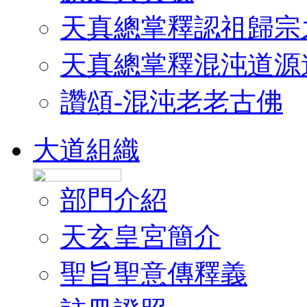
天真總掌釋認祖歸宗
天真總掌釋混沌道源
讚頌-混沌老老古佛
大道組織
部門介紹
天玄皇宮簡介
聖旨聖意傳釋義