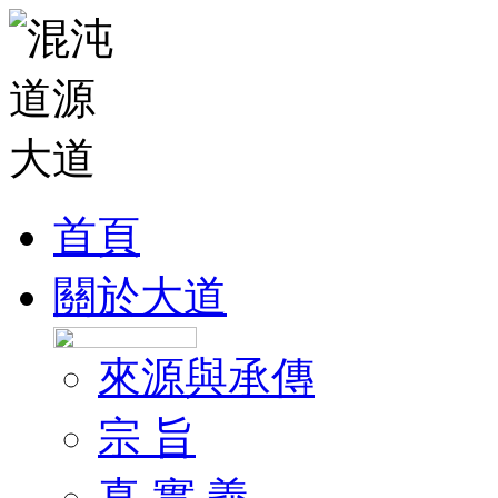
首頁
關於大道
來源與承傳
宗 旨
真 實 義