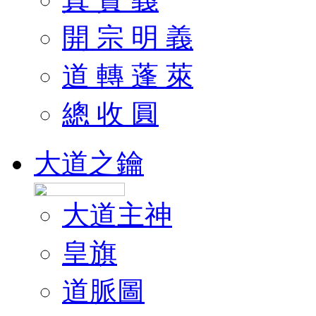
開 宗 明 義
道 轉 蓬 萊
總 收 圓
大道之鑰
大道主神
皇旗
道脈圖